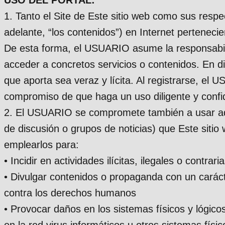
1. Tanto el Site de Este sitio web como sus respec
adelante, “los contenidos”) en Internet pertenec
De esta forma, el USUARIO asume la responsabilid
acceder a concretos servicios o contenidos. En d
que aporta sea veraz y lícita. Al registrarse, el
compromiso de que haga un uso diligente y confi
2. El USUARIO se compromete también a usar ade
de discusión o grupos de noticias) que Este sitio
emplearlos para:
• Incidir en actividades ilícitas, ilegales o contrar
• Divulgar contenidos o propaganda con un carácte
contra los derechos humanos
• Provocar daños en los sistemas físicos y lógico
en la red virus informáticos u otros sistemas fí